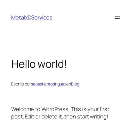
Saltar
al
MetalxDServices
contenido
Hello world!
Escrito por
sebastianrodriguez
en
Blog
Welcome to WordPress. This is your first
post. Edit or delete it, then start writing!